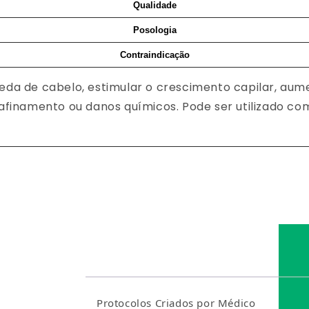
Qualidade
Posologia
Contraindicação
a de cabelo, estimular o crescimento capilar, aument
afinamento ou danos químicos. Pode ser utilizado c
Comparação: SetYou ve
CARACTERÍSTICAS
Protocolos Criados por Médico