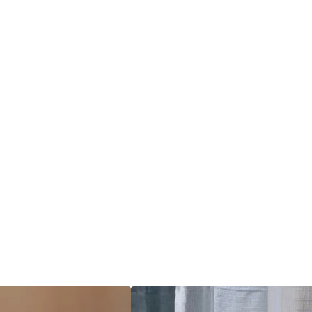
reparação
fortaleci
tornando 
saudáveis
 reais, experiências
uem busca resultados reais com suplementos e