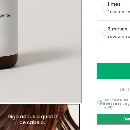
1 mes
Economize
3 meses
Economize
Ou s
Receba
2% de
desconto
pag
no PIX
Ben