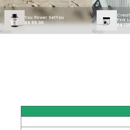
Creat
You Power SetYou
Pink 
R$ 99,00
R$ 12