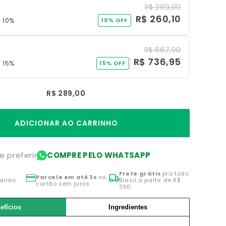
R$ 289,00
R$ 260,10
 10%
10% OFF
R$ 867,00
R$ 736,95
 15%
15% OFF
R$ 289,00
ADICIONAR AO CARRINHO
e preferir
COMPRE PELO WHATSAPP
Frete grátis
pra todo
Parcele em até 3x
no
ando
Brasil a partir de R$
cartão sem juros
350
efícios
Ingredientes