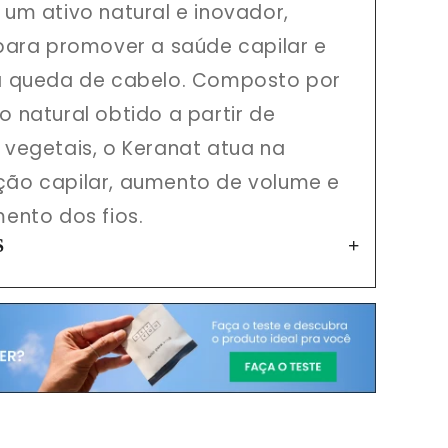
 um ativo natural e inovador,
 para promover a saúde capilar e
 a queda de cabelo. Composto por
o natural obtido a partir de
 vegetais, o Keranat atua na
ção capilar, aumento de volume e
mento dos fios.
S
 um ingrediente ativo extraído de
exo vegetal que age diretamente
 estimulando o crescimento e
do a vitalidade do cabelo. Sua
move a hidratação profunda,