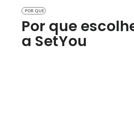
POR QUE
Por que escolh
a SetYou