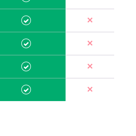
✕
Sim
Não
✓
✕
Sim
Não
✓
✕
Sim
Não
✓
✕
Sim
Não
✓