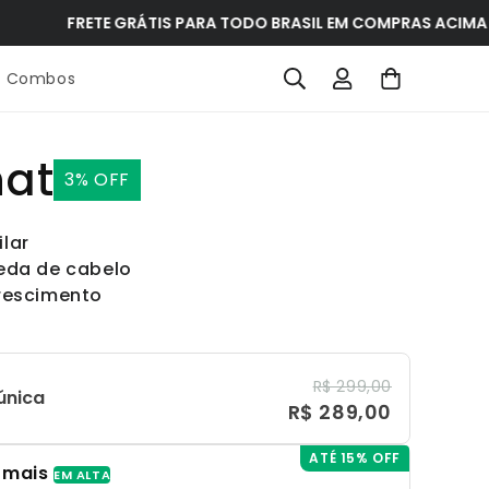
FRETE GRÁTIS PARA TODO BRASIL EM COMPRAS ACIMA DE R$35
Fazer
Carrinho
Combos
login
nat
3% OFF
lar
eda de cabelo
rescimento
R$ 299,00
única
R$ 289,00
ATÉ 15% OFF
 mais
EM ALTA