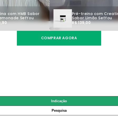
ina com HMB Sabor
Pré-treino com Creati
Lemonade SetYou
Sabor Limão SetYou
9,90
R$ 139,00
COMPRAR AGORA
Indicação
Pesquisa