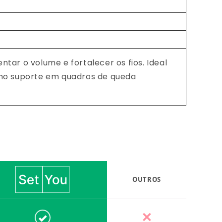
ar o volume e fortalecer os fios. Ideal
omo suporte em quadros de queda
rsus OUTROS
OUTROS
✕
Sim
Não
✓