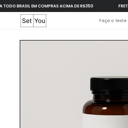
Pular
para o
BRASIL EM COMPRAS ACIMA DE R$350
FRETE GRÁTI
conteúdo
Faça o teste
Pular para
as
informações
do produto