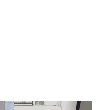
 das fibras capilares e
mento da estrutura capilar,
os fios mais resistentes e
.
 de verdade
scolhe a SetYou